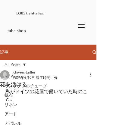
B385 tre atta fem
tube shop
記事
All Posts
chivers-briller
All Posts
2023年4月9日
読了時間: 1分
花を活ける
サステナブルチューブ
私がドイツの花屋で働いていた時のこ
帆布
と。
リネン
アート
アパレル