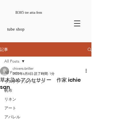
B385 tre atta fem
tube shop
記事
All Posts
chivers-briller
All Posts
2022年6月8日
読了時間: 1分
草木染めアクセサリー 作家 ichie
サステナブルチューブ
san
帆布
リネン
アート
アパレル