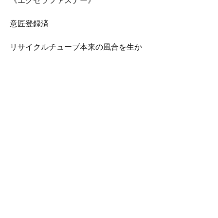
《エクセラファスナー》
意匠登録済
リサイクルチューブ本来の風合を生か
して1点1点制作する為、サイズや縫い
目、数字やロゴ、配置など画像と異な
ります。
皮製品と同様に商品の性質上、若干の
匂いと色落ちがする場合がございま
す。
ご理解いただける方のご購入お願いい
たします。
ご了承くださいませ。
送料について
全国一律 370円