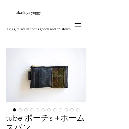
akashiya yoggy
​Bags, miscellaneous goods and art stores
tube ポーチs +ホーム
スパン