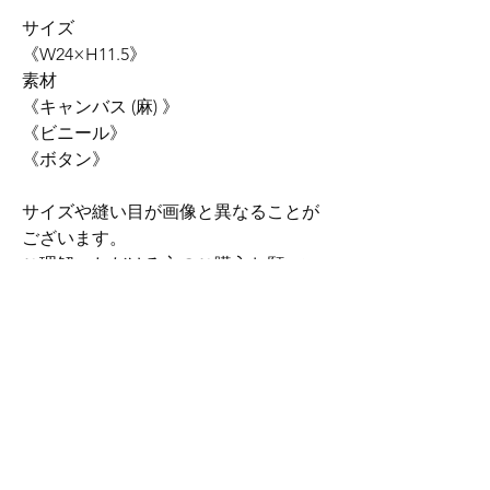
サイズ
《W24×H11.5》
素材
《キャンバス (麻) 》
《ビニール》
《ボタン》
サイズや縫い目が画像と異なることが
ございます。
ご理解いただける方のご購入お願いい
たします。
ご了承くださいませ。
配送料について
全国一律180円