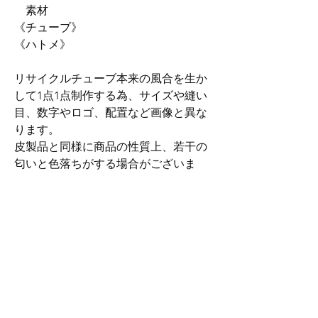
素材
《チューブ》
《ハトメ》
リサイクルチューブ本来の風合を生か
して1点1点制作する為、サイズや縫い
目、数字やロゴ、配置など画像と異な
ります。
皮製品と同様に商品の性質上、若干の
匂いと色落ちがする場合がございま
す。
ご理解いただける方のご購入お願いい
たします。
ご了承くださいませ。
送料について
全国一律180円