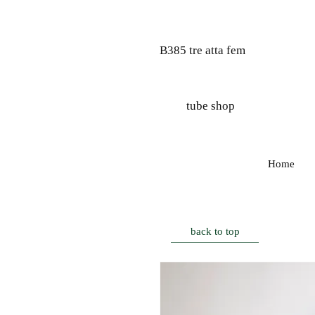
B385 tre atta fem
tube shop
Home
back to top