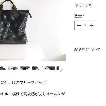
価
￥23,200
格
数量
*
配送料について
全国一律1100円
ムに仕上げのブリーフバッグ。
のキルト模様で高級感がありオールレザ