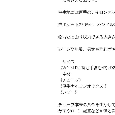
中生地には厚手のナイロンオ
中ポケット2カ所付、ハンドル
物もたっぷり収納できる大き
シーンや年齢、男女を問わず
サイズ
《W42×H32(持ち手含む43)×D
素材
《チューブ》
《厚手ナイロンオックス 》
《レザー》
チューブ本来の風合を生かして
数字やロゴ、配置など画像と