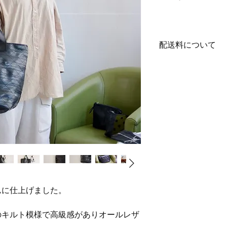
格
配送料について
全国一律880円 1回
物（商品代金）でそ
ムに仕上げました。
のキルト模様で高級感がありオールレザ