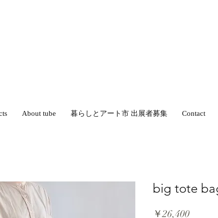
cts
About tube
暮らしとアート市 出展者募集
Contact
big tote ba
価
￥26,400