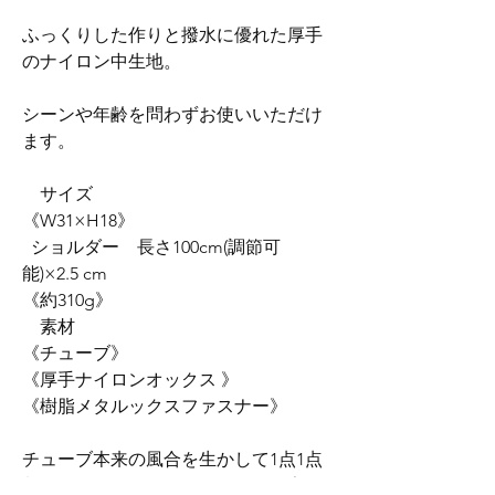
ふっくりした作りと撥水に優れた厚手
のナイロン中生地。
シーンや年齢を問わずお使いいただけ
ます。
サイズ
《W31×H18》
ショルダー 長さ100cm(調節可
能)×2.5 cm
《約310g》
素材
《チューブ》
《厚手ナイロンオックス 》
《樹脂メタルックスファスナー》
チューブ本来の風合を生かして1点1点
制作する為、サイズや縫い目、数字や