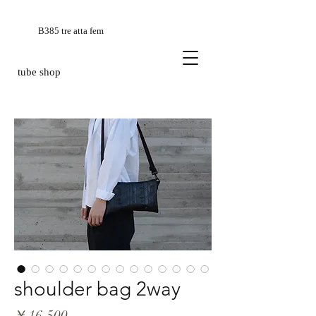
B385 tre atta fem
tube shop
shoulder bag 2way
価
￥16,500